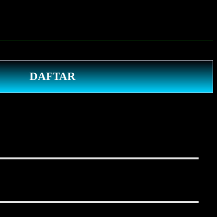
DAFTAR