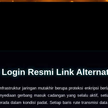
- Login Resmi Link Altern
frastruktur jaringan mutakhir berupa proteksi enkripsi ber
enyediaan gerbang masuk cadangan yang selalu aktif, set
rada dalam kondisi padat. Setiap baris rute transmisi da