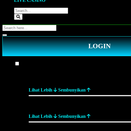
LIVE CASINO
LOGIN
Furniture
PRODUCT CATEGORIES
Lihat Lebih
Sembunyikan
CHOOSE COLOUR
Lihat Lebih
Sembunyikan