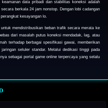
keamanan data pribadi dan stabilitas koneksi adalah
at secara berkala 24 jam nonstop. Dengan lobi cadangan
s perangkat kesayangan lo.
u untuk mendistribusikan beban trafik secara merata ke
bebas dari masalah putus koneksi mendadak, lag, atau
mah terhadap berbagai spesifikasi gawai, memberikan
ingan seluler standar. Melalui dedikasi tinggi pada
a sebagai portal game online terpercaya yang selalu
D