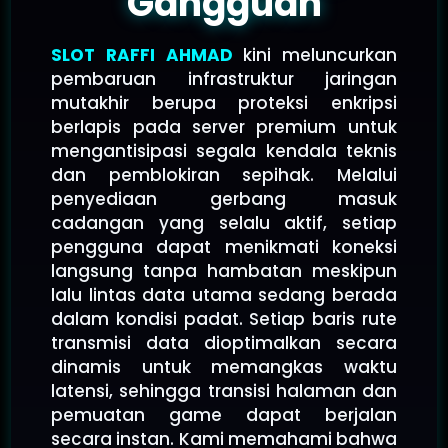
Gangguan
SLOT RAFFI AHMAD
kini meluncurkan
pembaruan infrastruktur jaringan
mutakhir berupa proteksi enkripsi
berlapis pada server premium untuk
mengantisipasi segala kendala teknis
dan pemblokiran sepihak. Melalui
penyediaan gerbang masuk
cadangan yang selalu aktif, setiap
pengguna dapat menikmati koneksi
langsung tanpa hambatan meskipun
lalu lintas data utama sedang berada
dalam kondisi padat. Setiap baris rute
transmisi data dioptimalkan secara
dinamis untuk memangkas waktu
latensi, sehingga transisi halaman dan
pemuatan game dapat berjalan
secara instan. Kami memahami bahwa