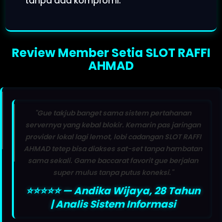
tanpa ada kompromi.
Review Member Setia SLOT RAFFI
AHMAD
"Gue takjub banget sama sistem pertahanan
servernya yang kebal blokir. Kemarin pas jaringan
provider lokal lagi lemot, lobi cadangan SLOT RAFFI
AHMAD tetep bisa diakses sat-set tanpa hambatan
sama sekali. Game baccarat favorit gue berjalan
super mulus tanpa putus koneksi."
⭐⭐⭐⭐⭐ — Andika Wijaya, 28 Tahun
| Analis Sistem Informasi