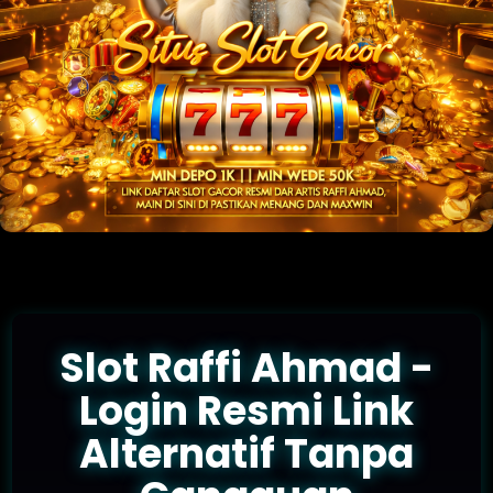
Slot Raffi Ahmad -
Login Resmi Link
Alternatif Tanpa